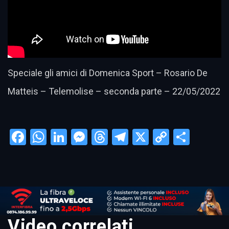
Speciale gli amici di Domenica Sport – Rosario De
Matteis – Telemolise – seconda parte – 22/05/2022
Facebook
WhatsApp
LinkedIn
Messenger
Threads
Telegram
X
Copy
Condi
Link
Video correlati