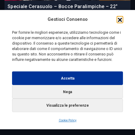
Speciale Cerasuolo – Bocce Paralimpiche – 22°
memorial Carmela Battista del 21/06/2026
Gestisci Consenso
Per fornire le migliori esperienze, utilizziamo tecnologie come i
cookie per memorizzare e/o accedere alle informazioni del
23 June 2026
dispositivo. Il consenso a queste tecnologie ci permetterà di
elaborare dati come il comportamento di navigazione o ID unici
su questo sito. Non acconsentire o ritirare il consenso può
influire negativamente su alcune caratteristiche e funzioni.
Telemolise - reg. Tribunale di Campobasso n. 133 del
10/08/1982 - Direttore Responsabile:
MANUELA
Accetta
PETESCIA
Testata Giornalistica Sportiva: reg. Tribunale Di
Nega
Campobasso n. 224 del 4/5/1996 - Direttore Responsabile:
Visualizza le preferenze
ANTONIO DI LALLO
Radio Tele Molise s.r.l. - P.IVA 00213640709
Cookie Policy