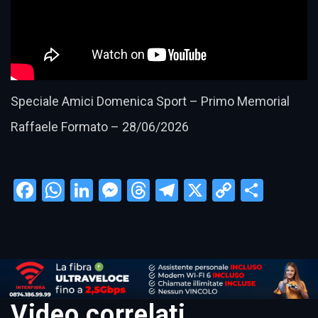
Speciale Amici Domenica Sport – Primo Memorial
Raffaele Formato – 28/06/2026
Facebook
WhatsApp
LinkedIn
Messenger
Threads
Telegram
X
Copy
Condi
Link
Video correlati