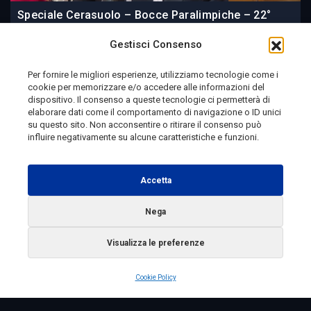
Speciale Cerasuolo – Bocce Paralimpiche – 22°
memorial Carmela Battista del 21/06/2026
Gestisci Consenso
Per fornire le migliori esperienze, utilizziamo tecnologie come i
cookie per memorizzare e/o accedere alle informazioni del
23 June 2026
dispositivo. Il consenso a queste tecnologie ci permetterà di
elaborare dati come il comportamento di navigazione o ID unici
su questo sito. Non acconsentire o ritirare il consenso può
influire negativamente su alcune caratteristiche e funzioni.
Telemolise - reg. Tribunale di Campobasso n. 133 del
10/08/1982 - Direttore Responsabile:
MANUELA
Accetta
PETESCIA
Testata Giornalistica Sportiva: reg. Tribunale Di
Nega
Campobasso n. 224 del 4/5/1996 - Direttore Responsabile:
Visualizza le preferenze
ANTONIO DI LALLO
Radio Tele Molise s.r.l. - P.IVA 00213640709
Cookie Policy