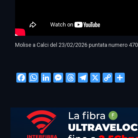
Molise a Calci del 23/02/2026 puntata numero 470
Facebook
WhatsApp
LinkedIn
Messenger
Threads
Telegram
X
Copy
Con
Link