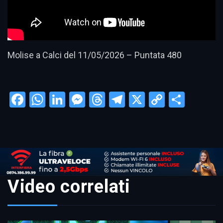
Molise a Calci del 11/05/2026 – Puntata 480
Facebook
WhatsApp
LinkedIn
Messenger
Threads
Telegram
X
Copy
Condi
Link
Video correlati