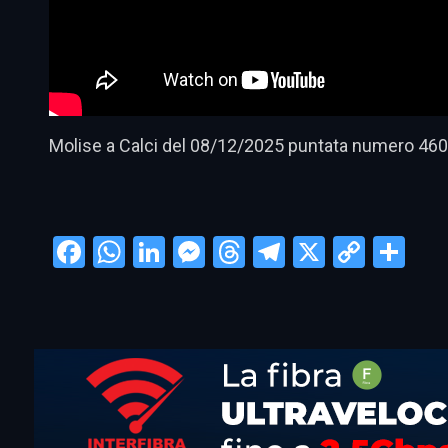
Molise a Calci del 08/12/2025 puntata numero 460
Facebook
WhatsApp
LinkedIn
Messenger
Threads
Telegram
X
Copy
Con
Link