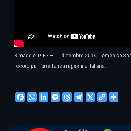
3 maggio 1987 – 11 dicembre 2014, Domenica Sport f
record per l’emittenza regionale italiana.
Facebook
WhatsApp
LinkedIn
Messenger
Threads
Telegram
X
Copy
Con
Link