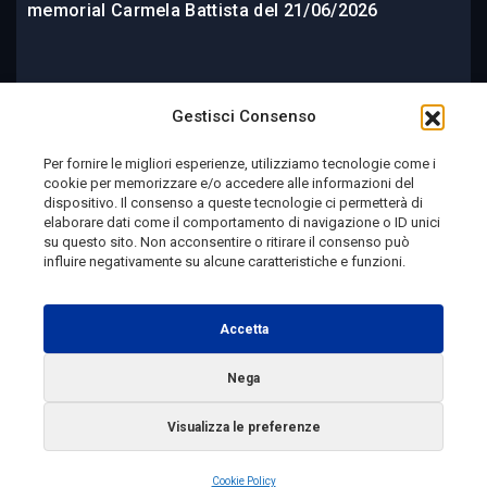
memorial Carmela Battista del 21/06/2026
23 June 2026
Gestisci Consenso
Per fornire le migliori esperienze, utilizziamo tecnologie come i
cookie per memorizzare e/o accedere alle informazioni del
Telemolise - reg. Tribunale di Campobasso n. 133 del
dispositivo. Il consenso a queste tecnologie ci permetterà di
elaborare dati come il comportamento di navigazione o ID unici
10/08/1982 - Direttore Responsabile:
MANUELA
su questo sito. Non acconsentire o ritirare il consenso può
PETESCIA
influire negativamente su alcune caratteristiche e funzioni.
Testata Giornalistica Sportiva: reg. Tribunale Di
Campobasso n. 224 del 4/5/1996 - Direttore Responsabile:
Accetta
ANTONIO DI LALLO
Nega
Radio Tele Molise s.r.l. - P.IVA 00213640709
Visualizza le preferenze
Copyright 2025 Telemolise - Tutti i diritti riservati
Cookie Policy