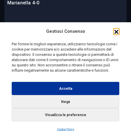
Marianella 4-0
2 giorni fa
Gestisci Consenso
Per fornire le migliori esperienze, utilizziamo tecnologie come i
cookie per memorizzare e/o accedere alle informazioni del
Telemolise - reg. Tribunale di Campobasso n. 133 del
dispositivo. Il consenso a queste tecnologie ci permetterà di
elaborare dati come il comportamento di navigazione o ID unici
10/08/1982 - Direttore Responsabile:
MANUELA
su questo sito. Non acconsentire o ritirare il consenso può
PETESCIA
influire negativamente su alcune caratteristiche e funzioni.
Testata Giornalistica Sportiva: reg. Tribunale Di
Campobasso n. 224 del 4/5/1996 - Direttore Responsabile:
Accetta
ANTONIO DI LALLO
Nega
Radio Tele Molise s.r.l. - P.IVA 00213640709
Visualizza le preferenze
Copyright 2025 Telemolise - Tutti i diritti riservati
Cookie Policy