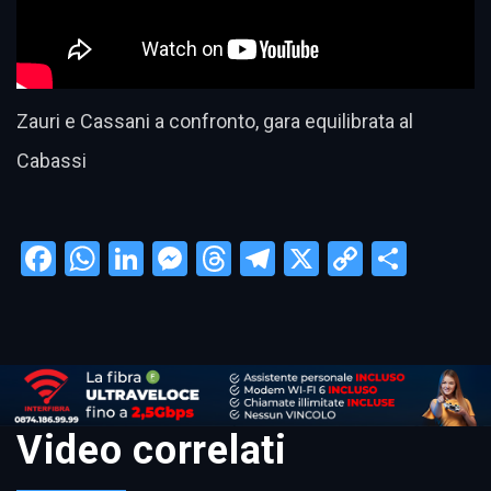
Zauri e Cassani a confronto, gara equilibrata al
Cabassi
Facebook
WhatsApp
LinkedIn
Messenger
Threads
Telegram
X
Copy
Condi
Link
Video correlati