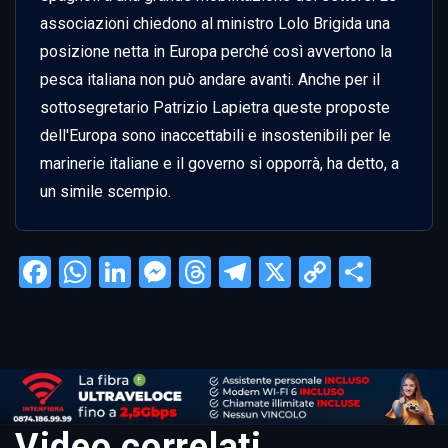
associazioni chiedono al ministro Lolo Brigida una 
posizione netta in Europa perché così avvertono la 
pesca italiana non può andare avanti. Anche per il 
sottosegretario Patrizio Lapietra queste proposte 
dell'Europa sono inaccettabili e insostenibili per le 
marinerie italiane e il governo si opporrà, ha detto, a 
un simile scempio.
Facebook
WhatsApp
LinkedIn
Messenger
Threads
Telegram
X
Copy
Condi
Link
Video correlati