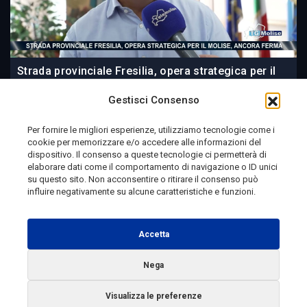
Strada provinciale Fresilia, opera strategica per il
Molise, ancora ferma
Gestisci Consenso
Per fornire le migliori esperienze, utilizziamo tecnologie come i
cookie per memorizzare e/o accedere alle informazioni del
23 ore fa
dispositivo. Il consenso a queste tecnologie ci permetterà di
elaborare dati come il comportamento di navigazione o ID unici
su questo sito. Non acconsentire o ritirare il consenso può
influire negativamente su alcune caratteristiche e funzioni.
Telemolise - reg. Tribunale di Campobasso n. 133 del
10/08/1982 - Direttore Responsabile:
MANUELA
Accetta
PETESCIA
Testata Giornalistica Sportiva: reg. Tribunale Di
Nega
Campobasso n. 224 del 4/5/1996 - Direttore Responsabile:
Visualizza le preferenze