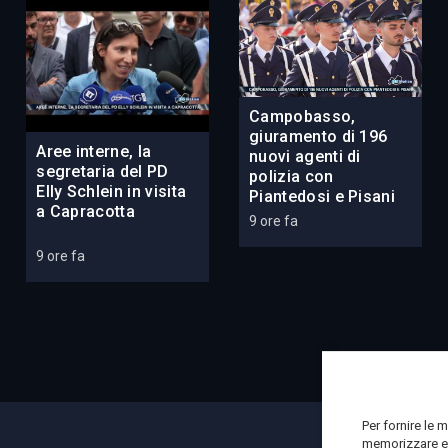
Campobasso,
giuramento di 196
Aree interne, la
nuovi agenti di
segretaria del PD
polizia con
Elly Schlein in visita
Piantedosi e Pisani
a Capracotta
9 ore fa
9 ore fa
Per fornire le 
memorizzare e/