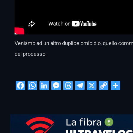
Veniamo ad un altro duplice omicidio, quello comme
del processo.
Facebook
WhatsApp
LinkedIn
Messenger
Threads
Telegram
X
Copy
Con
Link