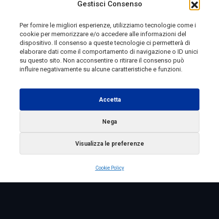
Gestisci Consenso
Per fornire le migliori esperienze, utilizziamo tecnologie come i
cookie per memorizzare e/o accedere alle informazioni del
1 giorno fa
dispositivo. Il consenso a queste tecnologie ci permetterà di
elaborare dati come il comportamento di navigazione o ID unici
su questo sito. Non acconsentire o ritirare il consenso può
influire negativamente su alcune caratteristiche e funzioni.
Telemolise - reg. Tribunale di Campobasso n. 133 del
10/08/1982 - Direttore Responsabile:
MANUELA
Accetta
PETESCIA
Testata Giornalistica Sportiva: reg. Tribunale Di
Nega
Campobasso n. 224 del 4/5/1996 - Direttore Responsabile:
Visualizza le preferenze
ANTONIO DI LALLO
Radio Tele Molise s.r.l. - P.IVA 00213640709
Cookie Policy
Copyright 2025 Telemolise - Tutti i diritti riservati