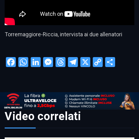
Torremaggiore-Riccia, intervista ai due allenatori
Facebook
WhatsApp
LinkedIn
Messenger
Threads
Telegram
X
Copy
Condi
Link
Video correlati