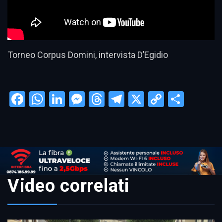
Torneo Corpus Domini, intervista D’Egidio
Facebook
WhatsApp
LinkedIn
Messenger
Threads
Telegram
X
Copy
Condi
Link
Video correlati