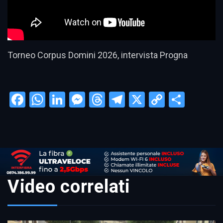
Torneo Corpus Domini 2026, intervista Progna
Facebook
WhatsApp
LinkedIn
Messenger
Threads
Telegram
X
Copy
Condi
Link
Video correlati