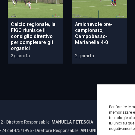
Calcio regionale, la
Amichevole pre-
FIGC riunisce il
campionato,
consiglio direttivo
Campobasso-
per completare gli
Marianella 4-0
organici
2 giorni fa
2 giorni fa
Per fornire le 
memorizzare e/
tecnologie ci 
2 - Direttore Responsabile:
MANUELA PETESCIA
ID unici su que
negativamente s
 224 del 4/5/1996 - Direttore Responsabile:
ANTONIO DI LALLO