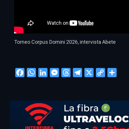
Torneo Corpus Domini 2026, intervista Abete
Facebook
WhatsApp
LinkedIn
Messenger
Threads
Telegram
X
Copy
Con
Link