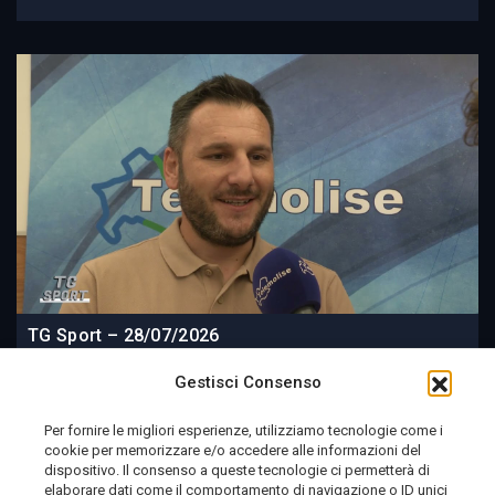
TG Sport – 28/07/2026
Gestisci Consenso
Per fornire le migliori esperienze, utilizziamo tecnologie come i
cookie per memorizzare e/o accedere alle informazioni del
2 settimane fa
dispositivo. Il consenso a queste tecnologie ci permetterà di
elaborare dati come il comportamento di navigazione o ID unici