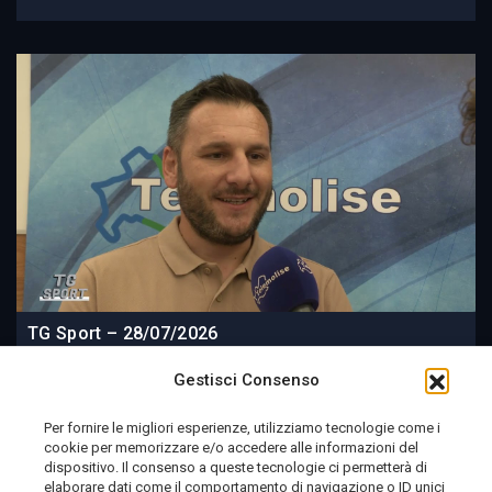
TG Sport – 28/07/2026
Gestisci Consenso
Per fornire le migliori esperienze, utilizziamo tecnologie come i
cookie per memorizzare e/o accedere alle informazioni del
2 settimane fa
dispositivo. Il consenso a queste tecnologie ci permetterà di
elaborare dati come il comportamento di navigazione o ID unici