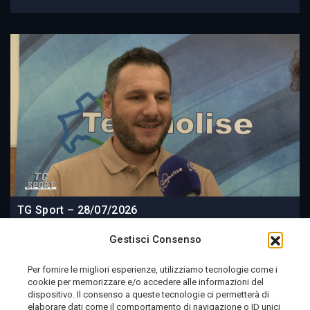
TG Sport – 28/07/2026
Gestisci Consenso
Per fornire le migliori esperienze, utilizziamo tecnologie come i
cookie per memorizzare e/o accedere alle informazioni del
2 settimane fa
dispositivo. Il consenso a queste tecnologie ci permetterà di
elaborare dati come il comportamento di navigazione o ID unici