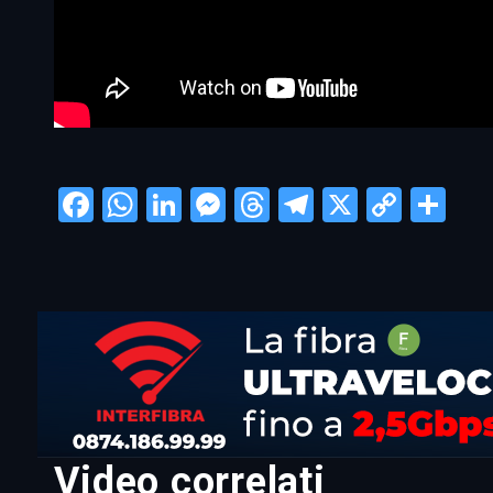
Facebook
WhatsApp
LinkedIn
Messenger
Threads
Telegram
X
Copy
Con
Link
Video correlati