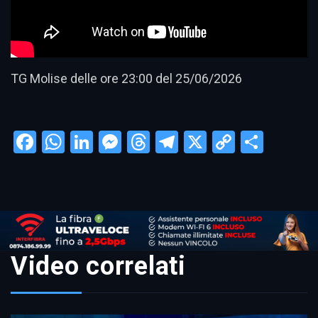
TG Molise delle ore 23:00 del 25/06/2026
Facebook
WhatsApp
LinkedIn
Messenger
Threads
Telegram
X
Copy
Condi
Link
Video correlati