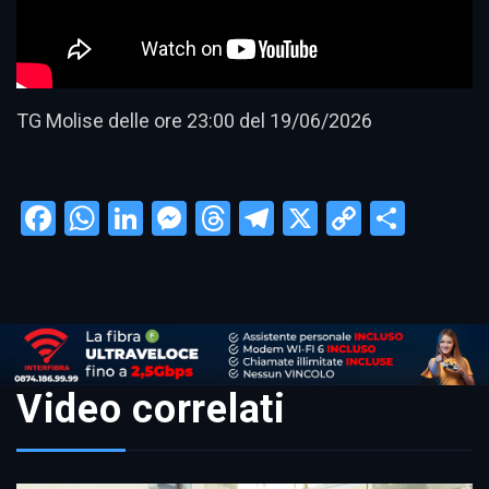
TG Molise delle ore 23:00 del 19/06/2026
Facebook
WhatsApp
LinkedIn
Messenger
Threads
Telegram
X
Copy
Condi
Link
Video correlati