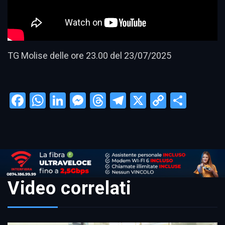
TG Molise delle ore 23.00 del 23/07/2025
Facebook
WhatsApp
LinkedIn
Messenger
Threads
Telegram
X
Copy
Condi
Link
Video correlati