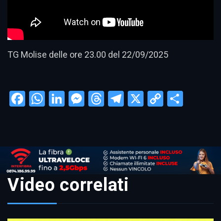
TG Molise delle ore 23.00 del 22/09/2025
Facebook
WhatsApp
LinkedIn
Messenger
Threads
Telegram
X
Copy
Condi
Link
Video correlati