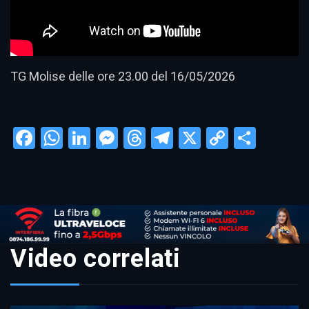
TG Molise delle ore 23.00 del 16/05/2026
Facebook
WhatsApp
LinkedIn
Messenger
Threads
Telegram
X
Copy
Condi
Link
Video correlati