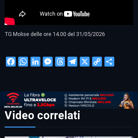
TG Molise delle ore 14.00 del 31/05/2026
Facebook
WhatsApp
LinkedIn
Messenger
Threads
Telegram
X
Copy
Condi
Link
Video correlati