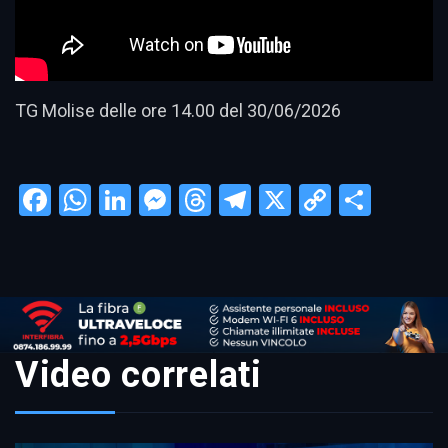
TG Molise delle ore 14.00 del 30/06/2026
Facebook
WhatsApp
LinkedIn
Messenger
Threads
Telegram
X
Copy
Condi
Link
Video correlati