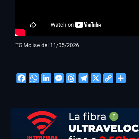
TG Molise del 11/05/2026
Facebook
WhatsApp
LinkedIn
Messenger
Threads
Telegram
X
Copy
Con
Link