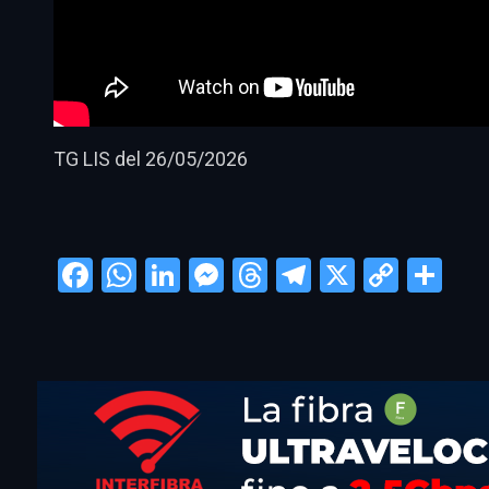
TG LIS del 26/05/2026
Facebook
WhatsApp
LinkedIn
Messenger
Threads
Telegram
X
Copy
Con
Link