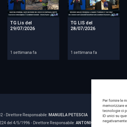
TG Lis del
TG LIS del
29/07/2026
28/07/2026
1 settimana fa
1 settimana fa
Per fornire le 
memorizzare e/
tecnologie ci 
2 - Direttore Responsabile:
MANUELA PETESCIA
ID unici su que
negativamente s
 224 del 4/5/1996 - Direttore Responsabile:
ANTONIO DI LALLO