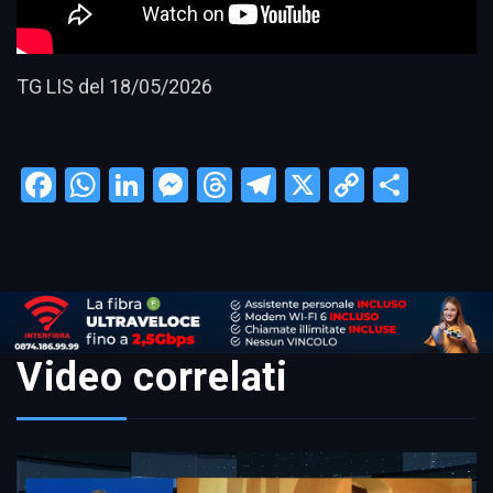
TG LIS del 18/05/2026
Facebook
WhatsApp
LinkedIn
Messenger
Threads
Telegram
X
Copy
Condi
Link
Video correlati