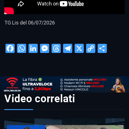
TG Lis del 06/07/2026
Facebook
WhatsApp
LinkedIn
Messenger
Threads
Telegram
X
Copy
Condi
Link
Video correlati