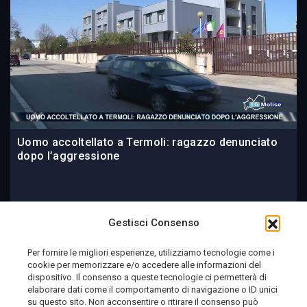
Uomo accoltellato a Termoli: ragazzo denunciato
dopo l’aggressione
14 ore fa
Gestisci Consenso
Per fornire le migliori esperienze, utilizziamo tecnologie come i
cookie per memorizzare e/o accedere alle informazioni del
Telemolise - reg. Tribunale di Campobasso n. 133 del
dispositivo. Il consenso a queste tecnologie ci permetterà di
elaborare dati come il comportamento di navigazione o ID unici
10/08/1982 - Direttore Responsabile:
MANUELA
su questo sito. Non acconsentire o ritirare il consenso può