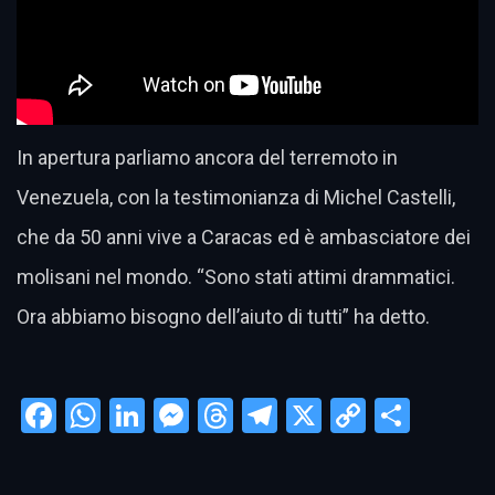
In apertura parliamo ancora del terremoto in
Venezuela, con la testimonianza di Michel Castelli,
che da 50 anni vive a Caracas ed è ambasciatore dei
molisani nel mondo. “Sono stati attimi drammatici.
Ora abbiamo bisogno dell’aiuto di tutti” ha detto.
Facebook
WhatsApp
LinkedIn
Messenger
Threads
Telegram
X
Copy
Condi
Link