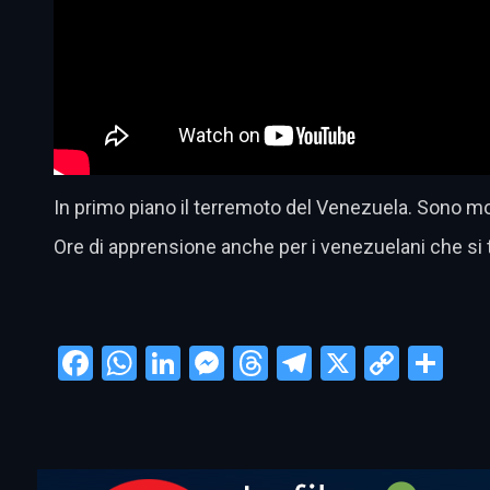
In primo piano il terremoto del Venezuela. Sono molt
Ore di apprensione anche per i venezuelani che si t
Facebook
WhatsApp
LinkedIn
Messenger
Threads
Telegram
X
Copy
Con
Link