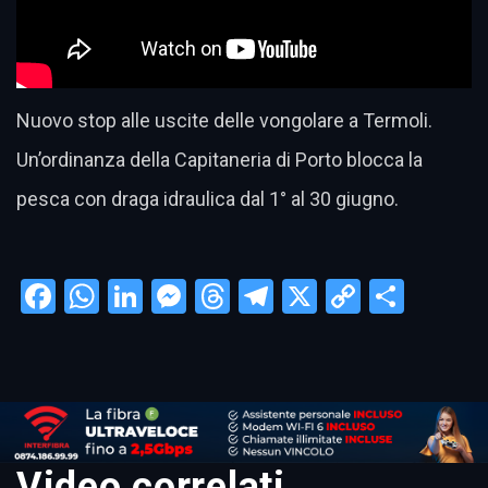
Nuovo stop alle uscite delle vongolare a Termoli.
Un’ordinanza della Capitaneria di Porto blocca la
pesca con draga idraulica dal 1° al 30 giugno.
Facebook
WhatsApp
LinkedIn
Messenger
Threads
Telegram
X
Copy
Condi
Link
Video correlati