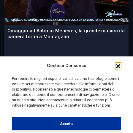
Omaggio ad Antonio Meneses, la grande musica da
camera torna a Montagano
1 giorno fa
Gestisci Consenso
Per fornire le migliori esperienze, utilizziamo tecnologie come i
cookie per memorizzare e/o accedere alle informazioni del
Telemolise - reg. Tribunale di Campobasso n. 133 del
dispositivo. Il consenso a queste tecnologie ci permetterà di
elaborare dati come il comportamento di navigazione o ID unici
10/08/1982 - Direttore Responsabile:
MANUELA
su questo sito. Non acconsentire o ritirare il consenso può
PETESCIA
influire negativamente su alcune caratteristiche e funzioni.
Testata Giornalistica Sportiva: reg. Tribunale Di
Campobasso n. 224 del 4/5/1996 - Direttore Responsabile:
Accetta