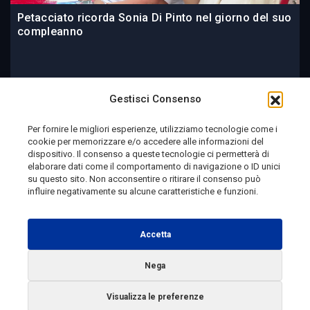
Petacciato ricorda Sonia Di Pinto nel giorno del suo
compleanno
2 ore fa
Gestisci Consenso
Per fornire le migliori esperienze, utilizziamo tecnologie come i
cookie per memorizzare e/o accedere alle informazioni del
Telemolise - reg. Tribunale di Campobasso n. 133 del
dispositivo. Il consenso a queste tecnologie ci permetterà di
elaborare dati come il comportamento di navigazione o ID unici
10/08/1982 - Direttore Responsabile:
MANUELA
su questo sito. Non acconsentire o ritirare il consenso può
PETESCIA
influire negativamente su alcune caratteristiche e funzioni.
Testata Giornalistica Sportiva: reg. Tribunale Di
Campobasso n. 224 del 4/5/1996 - Direttore Responsabile:
Accetta
ANTONIO DI LALLO
Nega
Radio Tele Molise s.r.l. - P.IVA 00213640709
Visualizza le preferenze