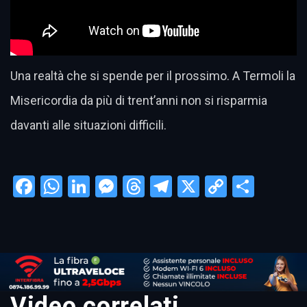
Una realtà che si spende per il prossimo. A Termoli la
Misericordia da più di trent’anni non si risparmia
davanti alle situazioni difficili.
Facebook
WhatsApp
LinkedIn
Messenger
Threads
Telegram
X
Copy
Condi
Link
Video correlati