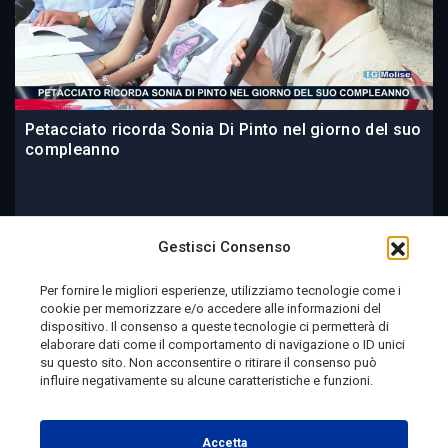
Petacciato ricorda Sonia Di Pinto nel giorno del suo
compleanno
5 ore fa
Gestisci Consenso
Per fornire le migliori esperienze, utilizziamo tecnologie come i
cookie per memorizzare e/o accedere alle informazioni del
Telemolise - reg. Tribunale di Campobasso n. 133 del
dispositivo. Il consenso a queste tecnologie ci permetterà di
elaborare dati come il comportamento di navigazione o ID unici
10/08/1982 - Direttore Responsabile:
MANUELA
su questo sito. Non acconsentire o ritirare il consenso può
PETESCIA
influire negativamente su alcune caratteristiche e funzioni.
Testata Giornalistica Sportiva: reg. Tribunale Di
Campobasso n. 224 del 4/5/1996 - Direttore Responsabile:
Accetta