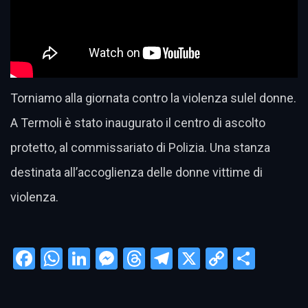
Torniamo alla giornata contro la violenza sulel donne.
A Termoli è stato inaugurato il centro di ascolto
protetto, al commissariato di Polizia. Una stanza
destinata all’accoglienza delle donne vittime di
violenza.
Facebook
WhatsApp
LinkedIn
Messenger
Threads
Telegram
X
Copy
Condi
Link