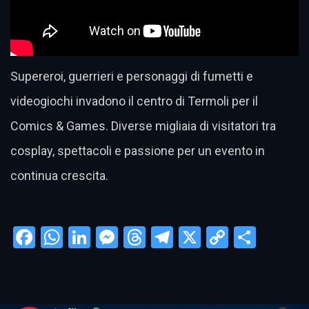
Supereroi, guerrieri e personaggi di fumetti e
videogiochi invadono il centro di Termoli per il
Comics & Games. Diverse migliaia di visitatori tra
cosplay, spettacoli e passione per un evento in
continua crescita.
Facebook
WhatsApp
LinkedIn
Messenger
Threads
Telegram
X
Copy
Condi
Link