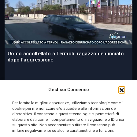
Uomo accoltellato a Termoli: ragazzo denunciato
dopo l’aggressione
16 ore fa
Gestisci Consenso
Per fornire le migliori esperienze, utilizziamo tecnologie come i
cookie per memorizzare e/o accedere alle informazioni del
Telemolise - reg. Tribunale di Campobasso n. 133 del
dispositivo. Il consenso a queste tecnologie ci permetterà di
elaborare dati come il comportamento di navigazione o ID unici
10/08/1982 - Direttore Responsabile:
MANUELA
su questo sito. Non acconsentire o ritirare il consenso può
PETESCIA
influire negativamente su alcune caratteristiche e funzioni.