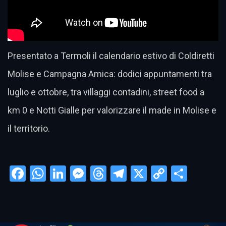
Presentato a Termoli il calendario estivo di Coldiretti
Molise e Campagna Amica: dodici appuntamenti tra
luglio e ottobre, tra villaggi contadini, street food a
km 0 e Notti Gialle per valorizzare il made in Molise e
il territorio.
Facebook
WhatsApp
LinkedIn
Messenger
Threads
Telegram
X
Copy
Condi
Link