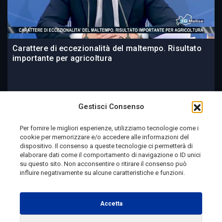
Carattere di eccezionalità del maltempo. Risultato
importante per agricoltura
20 ore fa
Gestisci Consenso
Per fornire le migliori esperienze, utilizziamo tecnologie come i
cookie per memorizzare e/o accedere alle informazioni del
Telemolise - reg. Tribunale di Campobasso n. 133 del
dispositivo. Il consenso a queste tecnologie ci permetterà di
elaborare dati come il comportamento di navigazione o ID unici
10/08/1982 - Direttore Responsabile:
MANUELA
su questo sito. Non acconsentire o ritirare il consenso può
PETESCIA
influire negativamente su alcune caratteristiche e funzioni.
Testata Giornalistica Sportiva: reg. Tribunale Di
Campobasso n. 224 del 4/5/1996 - Direttore Responsabile:
Accetta
ANTONIO DI LALLO