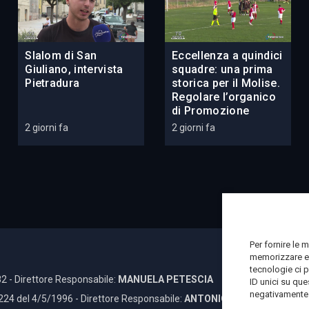
Slalom di San
Eccellenza a quindici
Giuliano, intervista
squadre: una prima
Pietradura
storica per il Molise.
Regolare l’organico
di Promozione
2 giorni fa
2 giorni fa
Per fornire le 
memorizzare e/
tecnologie ci 
2 - Direttore Responsabile:
MANUELA PETESCIA
ID unici su que
negativamente s
 224 del 4/5/1996 - Direttore Responsabile:
ANTONIO DI LALLO