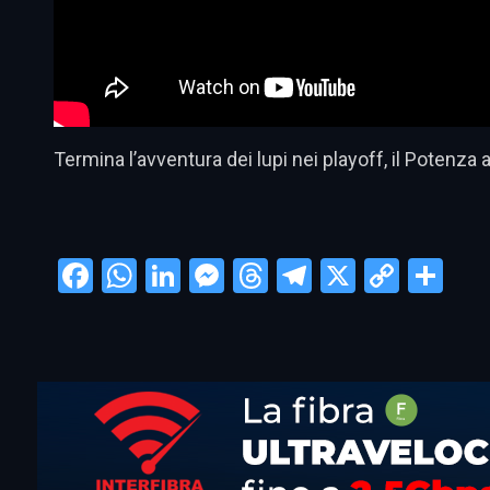
Termina l’avventura dei lupi nei playoff, il Potenza ai
Facebook
WhatsApp
LinkedIn
Messenger
Threads
Telegram
X
Copy
Con
Link