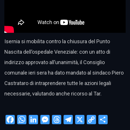
Isernia si mobilita contro la chiusura del Punto
Nascita dell’ospedale Veneziale: con un atto di
indirizzo approvato all’unanimità, il Consiglio
comunale ieri sera ha dato mandato al sindaco Piero
Castrataro di intraprendere tutte le azioni legali
necessarie, valutando anche ricorso al Tar.
Facebook
WhatsApp
LinkedIn
Messenger
Threads
Telegram
X
Copy
Condi
Link