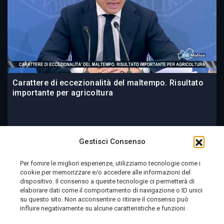
Carattere di eccezionalità del maltempo. Risultato
importante per agricoltura
16 ore fa
Gestisci Consenso
Per fornire le migliori esperienze, utilizziamo tecnologie come i
cookie per memorizzare e/o accedere alle informazioni del
Telemolise - reg. Tribunale di Campobasso n. 133 del
dispositivo. Il consenso a queste tecnologie ci permetterà di
elaborare dati come il comportamento di navigazione o ID unici
10/08/1982 - Direttore Responsabile:
MANUELA
su questo sito. Non acconsentire o ritirare il consenso può
PETESCIA
influire negativamente su alcune caratteristiche e funzioni.
Testata Giornalistica Sportiva: reg. Tribunale Di