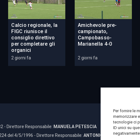
Calcio regionale, la
Amichevole pre-
FIGC riunisce il
campionato,
consiglio direttivo
Campobasso-
per completare gli
Marianella 4-0
organici
2 giorni fa
2 giorni fa
Per fornire le 
memorizzare e/
tecnologie ci 
2 - Direttore Responsabile:
MANUELA PETESCIA
ID unici su que
negativamente s
 224 del 4/5/1996 - Direttore Responsabile:
ANTONIO DI LALLO