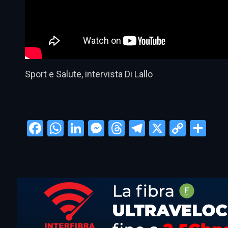
Sport e Salute, intervista Di Lallo
Facebook
WhatsApp
LinkedIn
Messenger
Threads
Telegram
X
Copy
Con
Link