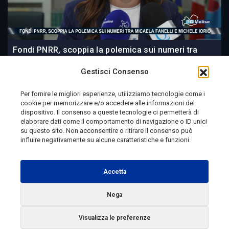
Fondi PNRR, scoppia la polemica sui numeri tra
Micaela Fanelli e Michele Iorio
Gestisci Consenso
Per fornire le migliori esperienze, utilizziamo tecnologie come i
cookie per memorizzare e/o accedere alle informazioni del
21 ore fa
dispositivo. Il consenso a queste tecnologie ci permetterà di
elaborare dati come il comportamento di navigazione o ID unici
su questo sito. Non acconsentire o ritirare il consenso può
influire negativamente su alcune caratteristiche e funzioni.
Telemolise - reg. Tribunale di Campobasso n. 133 del
10/08/1982 - Direttore Responsabile:
MANUELA
Accetta
PETESCIA
Testata Giornalistica Sportiva: reg. Tribunale Di
Nega
Campobasso n. 224 del 4/5/1996 - Direttore Responsabile:
Visualizza le preferenze
ANTONIO DI LALLO