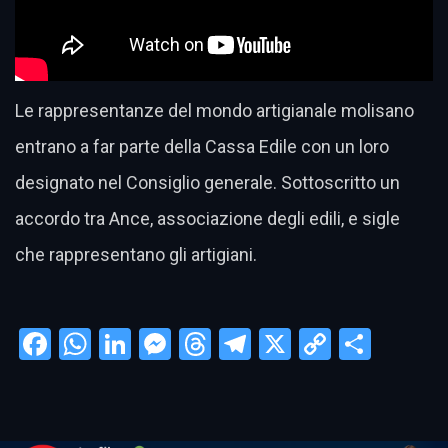
Le rappresentanze del mondo artigianale molisano
entrano a far parte della Cassa Edile con un loro
designato nel Consiglio generale. Sottoscritto un
accordo tra Ance, associazione degli edili, e sigle
che rappresentano gli artigiani.
Facebook
WhatsApp
LinkedIn
Messenger
Threads
Telegram
X
Copy
Condi
Link