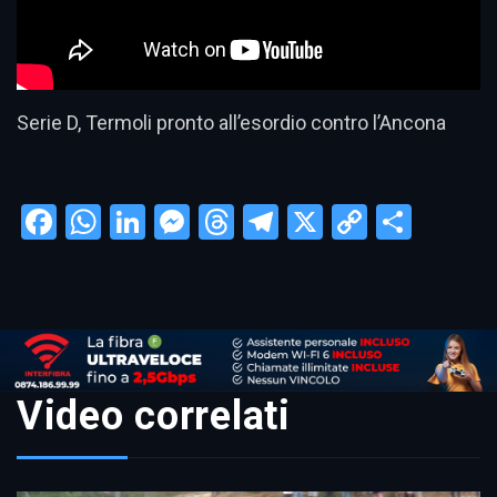
Serie D, Termoli pronto all’esordio contro l’Ancona
Facebook
WhatsApp
LinkedIn
Messenger
Threads
Telegram
X
Copy
Condi
Link
Video correlati