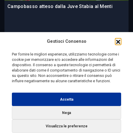
Campobasso atteso dalla Juve Stabia al Menti
2 giorni fa
Gestisci Consenso
Per fornire le migliori esperienze, utilizziamo tecnologie come i
cookie per memorizzare e/o accedere alle informazioni del
Telemolise - reg. Tribunale di Campobasso n. 133 del
dispositivo. Il consenso a queste tecnologie ci permetterà di
elaborare dati come il comportamento di navigazione o ID unici
10/08/1982 - Direttore Responsabile:
MANUELA
su questo sito. Non acconsentire o ritirare il consenso può
PETESCIA
influire negativamente su alcune caratteristiche e funzioni.
Testata Giornalistica Sportiva: reg. Tribunale Di
Campobasso n. 224 del 4/5/1996 - Direttore Responsabile:
Accetta
ANTONIO DI LALLO
Nega
Radio Tele Molise s.r.l. - P.IVA 00213640709
Visualizza le preferenze