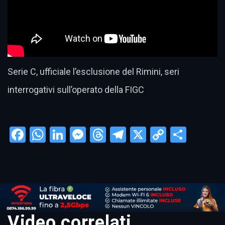
Serie C, ufficiale l’esclusione del Rimini, seri
interrogativi sull’operato della FIGC
Facebook
WhatsApp
LinkedIn
Messenger
Threads
Telegram
X
Copy
Condi
Link
Video correlati