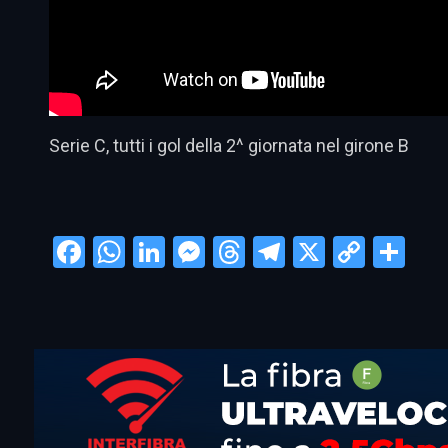
Serie C, tutti i gol della 2^ giornata nel girone B
Facebook
WhatsApp
LinkedIn
Messenger
Threads
Telegram
X
Copy
Con
Link