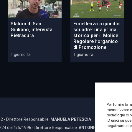
Slalom di San
Eccellenza a quindici
Giuliano, intervista
squadre: una prima
Pietradura
storica per il Molise.
Regolare l’organico
di Promozione
1 giorno fa
1 giorno fa
Per fornire le 
memorizzare e/
tecnologie ci 
2 - Direttore Responsabile:
MANUELA PETESCIA
ID unici su que
negativamente s
 224 del 4/5/1996 - Direttore Responsabile:
ANTONIO DI LALLO