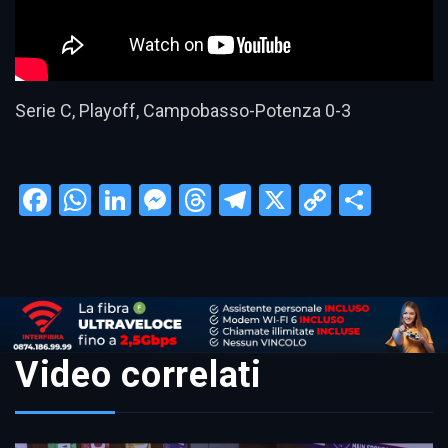
Serie C, Playoff, Campobasso-Potenza 0-3
Facebook
WhatsApp
LinkedIn
Messenger
Threads
Telegram
X
Copy
Condi
Link
Video correlati