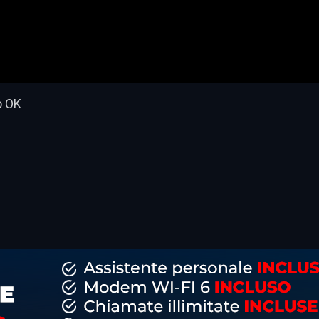
o OK
dividi