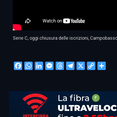
Serie C, oggi chiusura delle iscrizioni, Campobass
Facebook
WhatsApp
LinkedIn
Messenger
Threads
Telegram
X
Copy
Con
Link