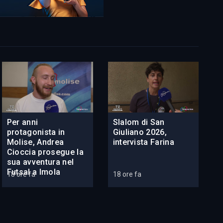
Per anni
Slalom di San
protagonista in
Giuliano 2026,
Molise, Andrea
intervista Farina
Cioccia prosegue la
sua avventura nel
Futsal a Imola
18 ore fa
18 ore fa