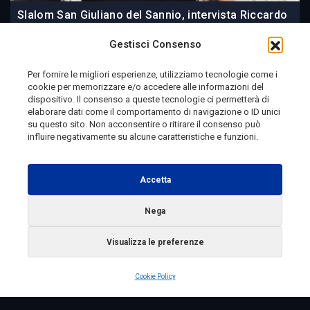
Slalom San Giuliano del Sannio, intervista Riccardo
Di Veronica
Gestisci Consenso
Per fornire le migliori esperienze, utilizziamo tecnologie come i
cookie per memorizzare e/o accedere alle informazioni del
2 giorni fa
dispositivo. Il consenso a queste tecnologie ci permetterà di
elaborare dati come il comportamento di navigazione o ID unici
su questo sito. Non acconsentire o ritirare il consenso può
influire negativamente su alcune caratteristiche e funzioni.
Telemolise - reg. Tribunale di Campobasso n. 133 del
10/08/1982 - Direttore Responsabile:
MANUELA
Accetta
PETESCIA
Testata Giornalistica Sportiva: reg. Tribunale Di
Nega
Campobasso n. 224 del 4/5/1996 - Direttore Responsabile:
Visualizza le preferenze
ANTONIO DI LALLO
Radio Tele Molise s.r.l. - P.IVA 00213640709
Cookie Policy