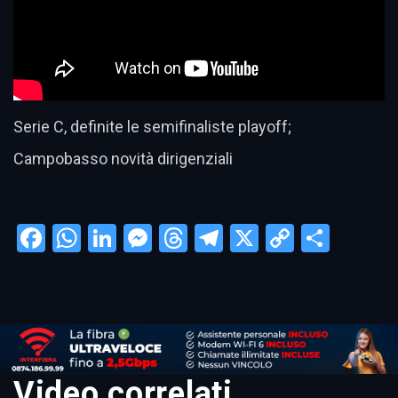
Serie C, definite le semifinaliste playoff;
Campobasso novità dirigenziali
Facebook
WhatsApp
LinkedIn
Messenger
Threads
Telegram
X
Copy
Condi
Link
Video correlati