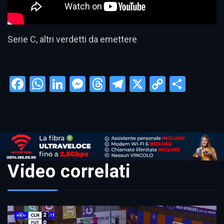
Serie C, altri verdetti da emettere
Facebook
WhatsApp
LinkedIn
Messenger
Threads
Telegram
X
Copy
Condi
Link
Video correlati