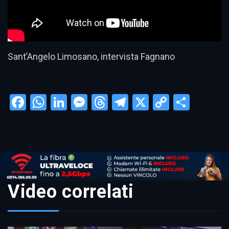
Sant’Angelo Limosano, intervista Fagnano
Facebook
WhatsApp
LinkedIn
Messenger
Threads
Telegram
X
Copy
Condi
Link
Video correlati