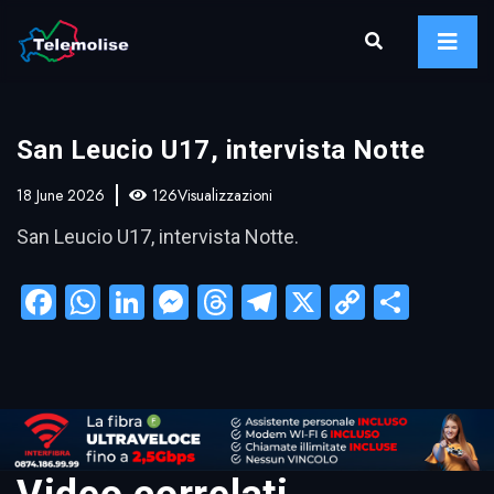
San Leucio U17, intervista Notte
18 June 2026
126Visualizzazioni
San Leucio U17, intervista Notte.
Facebook
WhatsApp
LinkedIn
Messenger
Threads
Telegram
X
Copy
Condi
Link