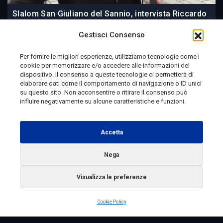
Slalom San Giuliano del Sannio, intervista Riccardo
Di Veronica
Gestisci Consenso
Per fornire le migliori esperienze, utilizziamo tecnologie come i
cookie per memorizzare e/o accedere alle informazioni del
1 giorno fa
dispositivo. Il consenso a queste tecnologie ci permetterà di
elaborare dati come il comportamento di navigazione o ID unici
su questo sito. Non acconsentire o ritirare il consenso può
influire negativamente su alcune caratteristiche e funzioni.
Telemolise - reg. Tribunale di Campobasso n. 133 del
10/08/1982 - Direttore Responsabile:
MANUELA
Accetta
PETESCIA
Testata Giornalistica Sportiva: reg. Tribunale Di
Nega
Campobasso n. 224 del 4/5/1996 - Direttore Responsabile:
Visualizza le preferenze
ANTONIO DI LALLO
Radio Tele Molise s.r.l. - P.IVA 00213640709
Cookie Policy